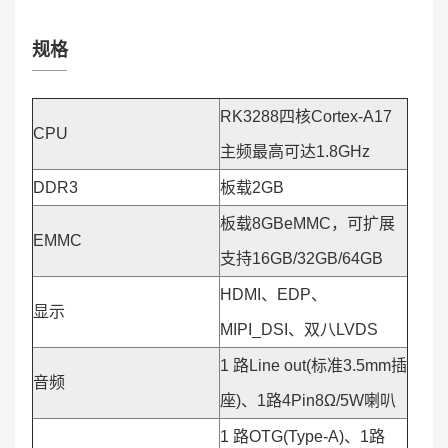
规格
RK3288四核Cortex-A17
CPU
主频最高可达1.8GHz
DDR3
板载2GB
板载8GBeMMC，可扩展
EMMC
支持16GB/32GB/64GB
HDMI、EDP、
显示
MIPI_DSI、双八LVDS
1 路Line out(标准3.5mm插
音频
座)、1路4Pin8Ω/5W喇叭
1 路OTG(Type-A)、1路