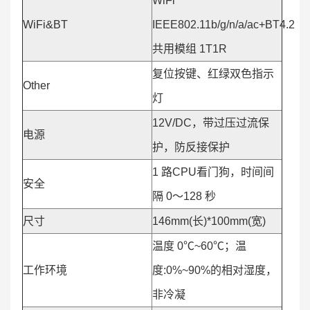
WiFi
WiFi&BT
IEEE802.11b/g/n/a/ac+BT4.2
共用模组 1T1R
复位按键、红绿双色指示
Other
灯
12V/DC，带过压过流保
电源
护，防反接保护
1 路CPU看门狗，时间间
安全
隔 0〜128 秒
尺寸
146mm(长)*100mm(宽)
温度 0℃~60℃；温
工作环境
度:0%~90%的相对湿度，
非冷凝