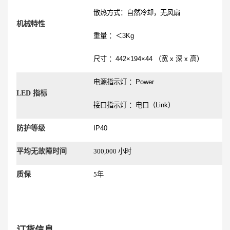
散热方式：自然冷却，无风扇
机械特性
重量 ：＜
3Kg
尺寸 ：
442×194×44
（宽
x
深
x
高）
电源指示灯 ：
Power
LED 指标
接口指示灯 ：电口（
Link
）
防护等级
IP40
平均无故障时间
300,000 小时
质保
5年