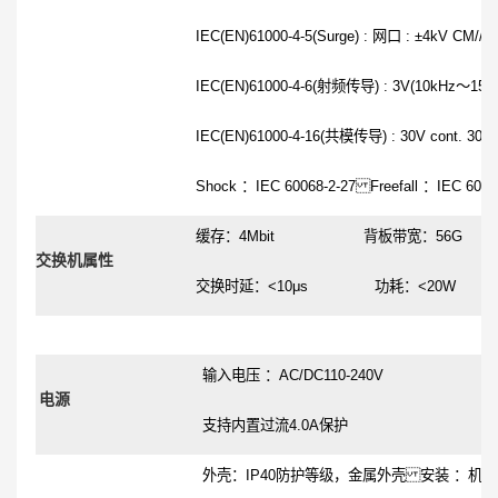
IEC
(EN)61000-4-5(Surge) :
网口
:
±
4kV
CM//
±
IEC
(EN)61000-4-6(
射频传导
) :
3V
(
10kHz
～
150
IEC
(EN)61000-4-16(
共模传导
) :
30V
cont.
300V
Shock
：
IEC
60068-2-27
Freefall
：
IEC
6006
缓存：
4Mbit
背板带宽：
56G
交换机属性
交换时延：
<10
μ
s
功耗：
<
20W
输入电压 ：
AC/
DC110-240V
电源
支持内置过流
4.0A
保护
外壳：
IP40
防护等级，金属外壳
安装 ：机