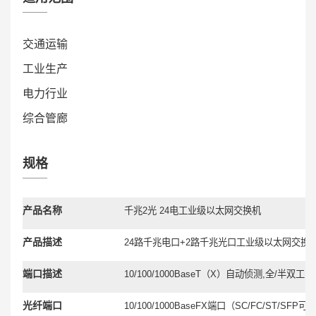
交通运输
工业生产
电力行业
综合管廊
规格
产品名称
千兆
2
光
24
电工业级以太网交换机
产品描述
24
路千兆电口
+2
路千兆光口工业级以太网交换
端口描述
10/100/
1000BaseT
（
X
）自动侦测
,
全
/
半双工
MD
光纤端口
10/100/
1000BaseFX
端口（
SC/FC/ST/
SFP
可