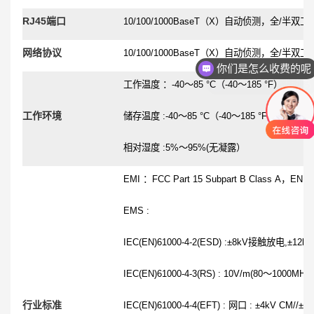
RJ45
端口
10/100/
1000BaseT
（
X
）自动侦测，全
/
半双工
你们是怎么收费的呢
网络协议
10/100/
1000BaseT
（
X
）自动侦测，全
/
半双工
现在有优惠活动吗
工作温度 ：
-40
～
85
°
C
（
-40
～
185
°
F
）
工作环境
储存温度
:-40
～
85
°
C
（
-40
～
185
°
F
）
相对湿度
:5%
～
95%(
无凝露）
EMI
：
FCC Part 15 Subpart B Class A
，
EN 55
EMS :
IEC
(EN)61000-4-2(
ESD
) :
±
8kV
接触放电
,
±
12kV
IEC
(EN)61000-4-3(RS) :
10V
/m(80
～
1000MHz
)
行业标准
IEC
(EN)61000-4-4(
EFT
) :
网口
:
±
4kV
CM//
±
2