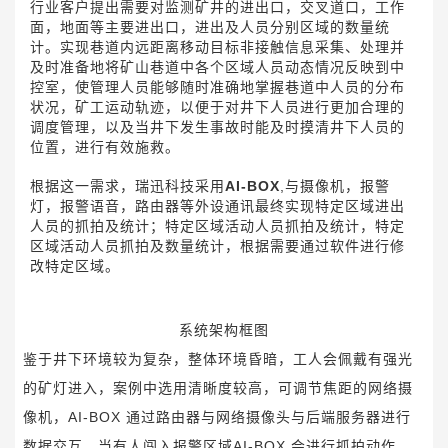
行业客户提出需要对监测矿井的进出口，交叉道口，工作
面，地面等主要进出口，进出及人员分别区域的数量统
计。实现巷道内远距离移动目标非接触信息采集、处理并
及时准备地将矿山巷道中各个区域人员动态情况反映到中
控室，使管理人员能够随时准确地掌握巷道中人员的分布
状况，矿工运动轨迹，以便于对井下人员进行更加合理的
调度管理，以及当井下发生事故时能及时摸清井下人员的
位置，进行有效施救。
根据这一需求，瑞迅科技采用
AI-BOX
,与摄像机，报警
灯，报警语音，路由器等外设通讯最终实现特定区域进出
人员的抓拍及统计；特定区域活动人员抓拍及统计，特定
区域活动人员抓拍及数量统计，根据需要通过软件进行修
改特定区域。
系统架构框图
鉴于井下环境较为复杂，整体环境昏暗，工人会佩戴有强光
的矿灯进入，案例中选用清晰度较高，可调节焦距的网络摄
像机，AI-BOX 通过路由器与网络摄像头与后端服务器进行
数据交互，当有人闯入报警区域AI-BOX 会进行抓拍动作，