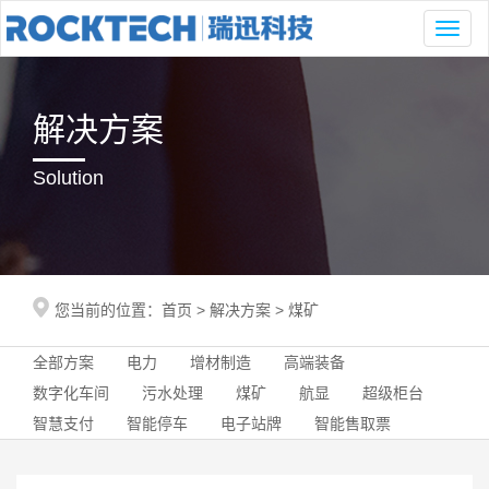
Toggl
naviga
解决方案
Solution
您当前的位置：
首页
>
解决方案
>
煤矿
全部方案
电力
增材制造
高端装备
数字化车间
污水处理
煤矿
航显
超级柜台
智慧支付
智能停车
电子站牌
智能售取票