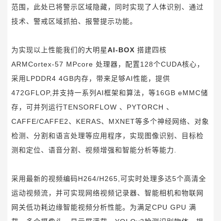
范围，此处已将警示区域隐藏，同时实现了人体识别、通过
技术、警戒区域抓拍、报警提示功能。
为实现以上性能我们的大明星
AI-
BOX
搭建四核
ARMCortex-57 MPcore 处理器，配置128个CUDA核心，
采
用LPDDR4 4GB内存，带来足够AI性能，提供
472GFLOP,并支持一系列AI框架和算法，
等
16GB eMMC储
存，
可并列运行
TENSORFLOW 、PYTORCH 、
CAFFE/CAFFE2、KERAS、MXNET
等多个神经网络、对象
检测、分割和语言处理等应用程序，实现图像识别、目标检
测和定位、语音分割、视频增强和智能分析等能力.
采用最新的视频编码H264/H265,可实时处理多达5个高
清全
运动视频流，并可实现网络视频记录器、智能相机和物联网
网关低功耗边缘智能视频
分
析性能
。
为满足CPU GPU 满