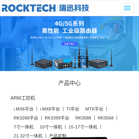
Toggl
naviga
产品中心
ARM工控机
i.MX6平台
i.MX8平台
TI平台
MTK平台
RK3288平台
RK3399平台
RK3588
RK3568
7寸一体机
10寸一体机
15-17寸一体机
21-32寸一体机
产品定制