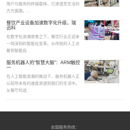
用户与服务的终端载体，已渗透至生活的
方方面面。...
餐饮产业设备加速数字化升级，瑞
迅科
在数字化浪潮席卷之下，餐饮行业正迎来
一场深刻的智能化变革。从传统的人工点
餐到智能自...
服务机器人的“智慧大脑”：ARM触控
一
在人工智能浪潮的推动下，服务机器人正
以前所未有的速度渗透到我们的生活中。
从餐厅的送...
全国服务热线：