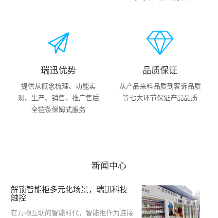
瑞迅优势
品质保证
提供从概念梳理、功能实
从产品来料品质到客诉品质
现、生产、销售、推广售后
等七大环节保证产品品质
全链条保姆式服务
新闻中心
解锁智能柜多元化场景，瑞迅科技
触控
在万物互联的智能时代，智能柜作为连接