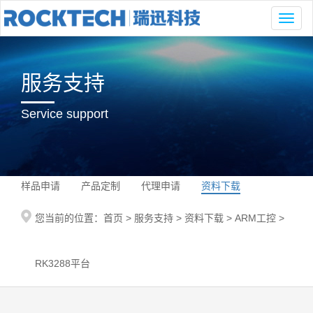
Toggl
naviga
服务支持
Service support
样品申请
产品定制
代理申请
资料下载
您当前的位置：
首页
>
服务支持
>
资料下载
>
ARM工控
>
RK3288平台